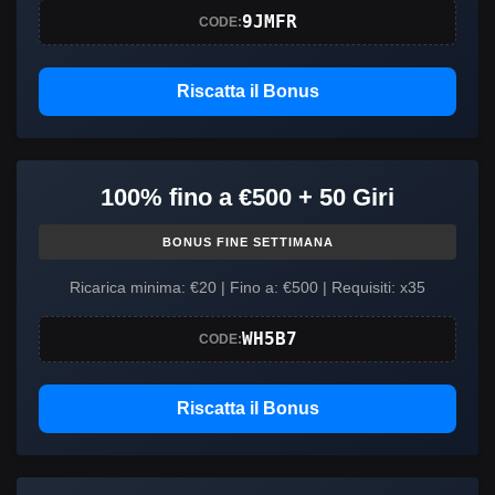
9JMFR
CODE:
Riscatta il Bonus
100% fino a €500 + 50 Giri
BONUS FINE SETTIMANA
Ricarica minima: €20 | Fino a: €500 | Requisiti: x35
WH5B7
CODE:
Riscatta il Bonus