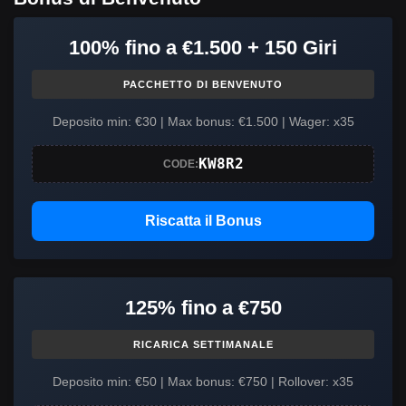
100% fino a €1.500 + 150 Giri
PACCHETTO DI BENVENUTO
Deposito min: €30 | Max bonus: €1.500 | Wager: x35
KW8R2
CODE:
Riscatta il Bonus
125% fino a €750
RICARICA SETTIMANALE
Deposito min: €50 | Max bonus: €750 | Rollover: x35