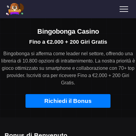
Bingobonga Casino
Fino a €2.000 + 200 Giri Gratis
Bingobonga si afferma come leader nel settore, offrendo una
libreria di 10.800 opzioni di intrattenimento. La nostra priorità è
gioco ottimizzato su smartphone e collaborazione con 70+ top
provider. Iscriviti ora per ricevere Fino a €2.000 + 200 Giri
Gratis.
Richiedi il Bonus
Bonus di Benvenuto