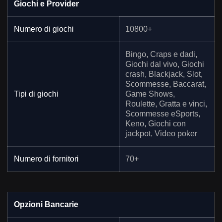
Giochi e Provider
Numero di giochi
10800+
Bingo, Craps e dadi,
Giochi dal vivo, Giochi
crash, Blackjack, Slot,
Scommesse, Baccarat,
Tipi di giochi
Game Shows,
Roulette, Gratta e vinci,
Scommesse eSports,
Keno, Giochi con
jackpot, Video poker
Numero di fornitori
70+
Opzioni Bancarie