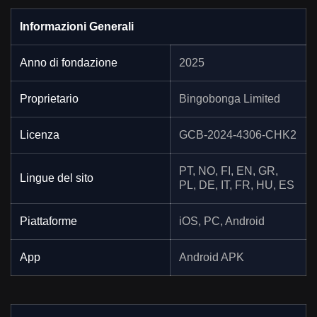
Informazioni Generali
Anno di fondazione
2025
Proprietario
Bingobonga Limited
Licenza
GCB-2024-4306-CHK2
PT, NO, FI, EN, GR,
Lingue del sito
PL, DE, IT, FR, HU, ES
Piattaforme
iOS, PC, Android
App
Android APK