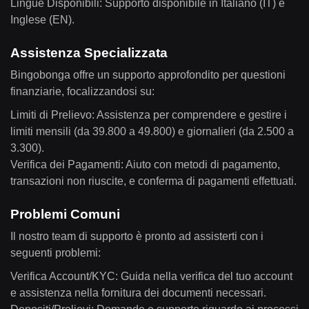
Lingue Disponibili:
Supporto disponibile in Italiano (IT) e
Inglese (EN).
Assistenza Specializzata
Bingobonga offre un supporto approfondito per questioni
finanziarie, focalizzandosi su:
Limiti di Prelievo:
Assistenza per comprendere e gestire i
limiti mensili (da 39.800 a 49.800) e giornalieri (da 2.500 a
3.300).
Verifica dei Pagamenti:
Aiuto con metodi di pagamento,
transazioni non riuscite, e conferma di pagamenti effettuati.
Problemi Comuni
Il nostro team di supporto è pronto ad assisterti con i
seguenti problemi:
Verifica Account/KYC:
Guida nella verifica del tuo account
e assistenza nella fornitura dei documenti necessari.