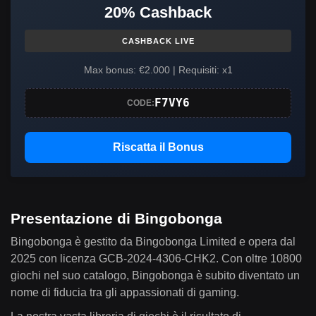
20% Cashback
CASHBACK LIVE
Max bonus: €2.000 | Requisiti: x1
F7VY6
CODE:
Riscatta il Bonus
Presentazione di Bingobonga
Bingobonga è gestito da Bingobonga Limited e opera dal
2025 con licenza GCB-2024-4306-CHK2. Con oltre 10800
giochi nel suo catalogo, Bingobonga è subito diventato un
nome di fiducia tra gli appassionati di gaming.