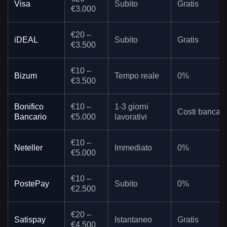
Visa
Subito
Gratis
€3.000
€20 –
iDEAL
Subito
Gratis
€3.500
€10 –
Bizum
Tempo reale
0%
€3.500
Bonifico
€10 –
1-3 giorni
Costi bancari
Bancario
€5.000
lavorativi
€10 –
Neteller
Immediato
0%
€5.000
€10 –
PostePay
Subito
0%
€2.500
€20 –
Satispay
Istantaneo
Gratis
€4.500